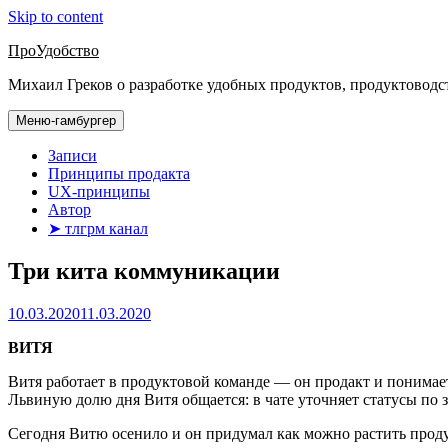
Skip to content
ПроУдобство
Михаил Греков о разработке удобных продуктов, продуктоводс
Меню-гамбургер
Записи
Принципы продакта
UX-принципы
Автор
➤ тлгрм канал
Три кита коммуникации
10.03.2020
11.03.2020
ВИТЯ
Витя работает в продуктовой команде — он продакт и понимае
Львиную долю дня Витя общается: в чате уточняет статусы по за
Сегодня Витю осенило и он придумал как можно растить проду