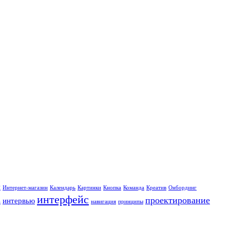
ы
Интернет-магазин
Календарь
Картинки
Кнопка
Команда
Креатив
Онбординг
интерфейс
проектирование
интервью
а
навигация
принципы