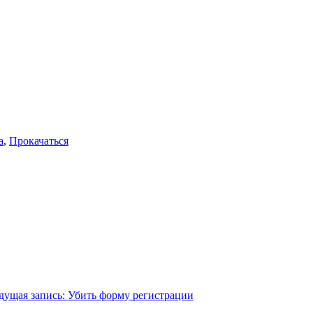
а
,
Прокачаться
ущая запись:
Убить форму регистрации