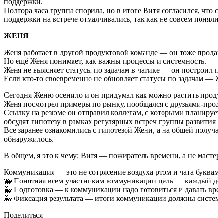
поддержки.
Полтора часа группа спорила, но в итоге Витя согласился, что
поддержки на встрече отмалчивались, так как не совсем поняли
ЖЕНЯ
Женя работает в другой продуктовой команде — он тоже прода
Но ещё Женя понимает, как важны процессы и системность.
Женя не выясняет статусы по задачам в чатике — он построил п
Если кто-то своевременно не обновляет статусы по задачам — Ж
Сегодня Женю осенило и он придумал как можно растить про
Женя посмотрел примеры по рынку, пообщался с друзьями-прод
Ссылку на резюме он отправил коллегам, с которыми планирует
обсудят гипотезу в рамках регулярных встреч группы развития 
Все заранее ознакомились с гипотезой Жени, а на общей получ
обнаружилось.
В общем, я это к чему: Витя — пожиратель времени, а не мас
Коммуникация — это не сотрясение воздуха ртом и чата буква
🐳 Понятная всем участникам коммуникации цель — каждый дол
🐳 Подготовка — к коммуникации надо готовиться и давать вре
🐳 Фиксация результата — итоги коммуникации должны систем
Поделиться