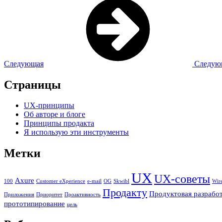
Следующая
Следующ
Страницы
UX-принципы
Об авторе и блоге
Принципы продакта
Я использую эти инструменты
Метки
UX
UX-советы
Axure
100
Customer eXperience
e-mail
OG
Skwibl
Wir
Продакту
Продуктовая разрабо
Приложения
Приоритет
Проактивность
прототипирование
цель