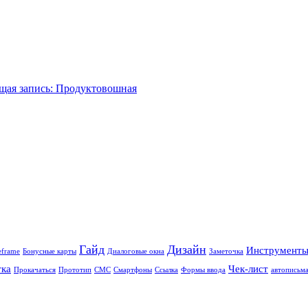
ая запись:
Продуктовошная
Гайд
Дизайн
Инструмент
eframe
Бонусные карты
Диалоговые окна
Заметочка
тка
Чек-лист
Прокачаться
Прототип
СМС
Смартфоны
Ссылка
Формы ввода
автописьм