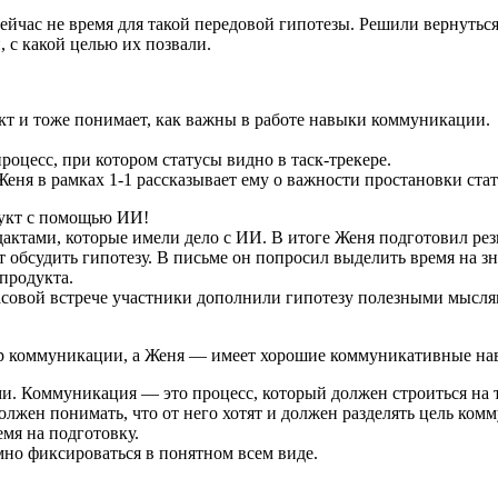
 сейчас не время для такой передовой гипотезы. Решили вернутьс
, с какой целью их позвали.
кт и тоже понимает, как важны в работе навыки коммуникации.
роцесс, при котором статусы видно в таск-трекере.
еня в рамках 1-1 рассказывает ему о важности простановки стат
дукт с помощью ИИ!
актами, которые имели дело с ИИ. В итоге Женя подготовил рез
 обсудить гипотезу. В письме он попросил выделить время на з
продукта.
асовой встрече участники дополнили гипотезу полезными мыслям
тер коммуникации, а Женя — имеет хорошие коммуникативные на
ми. Коммуникация — это процесс, который должен строиться на
жен понимать, что от него хотят и должен разделять цель ком
мя на подготовку.
но фиксироваться в понятном всем виде.