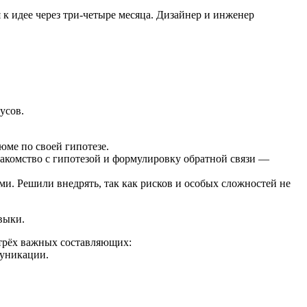
я к идее через три-четыре месяца. Дизайнер и инженер
усов.
юме по своей гипотезе.
накомство с гипотезой и формулировку обратной связи —
и. Решили внедрять, так как рисков и особых сложностей не
выки.
 трёх важных составляющих:
муникации.