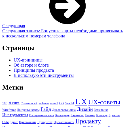
Следующая
Следующая запись:
Бонусные карты необходимо привязывать
к нескольким номерам телефона
Страницы
UX-принципы
Об авторе и блоге
Принципы продакта
Я использую эти инструменты
Метки
UX
UX-советы
Axure
100
Customer eXperience
e-mail
OG
Skwibl
Гайд
Дизайн
Wireframe
Бонусные карты
Диалоговые окна
Заметочка
Инструменты
Интернет-магазин
Календарь
Картинки
Кнопка
Команда
Креатив
Продакту
Онбординг
Приложения
Приоритет
Проактивность