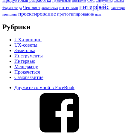
Продуктовая разработка
Прокачаться
Прототип
СМС
Смартфоны
Ссылка
интерфейс
Чек-лист
интервью
Формы ввода
автописьма
навигация
проектирование
прототипирование
принципы
цель
Рубрики
UX-принцип
UX-советы
Заметочка
Инструменты
Интервью
Менеджеру
Прокачаться
Саморазвитие
Дружите со мной в FaceBook