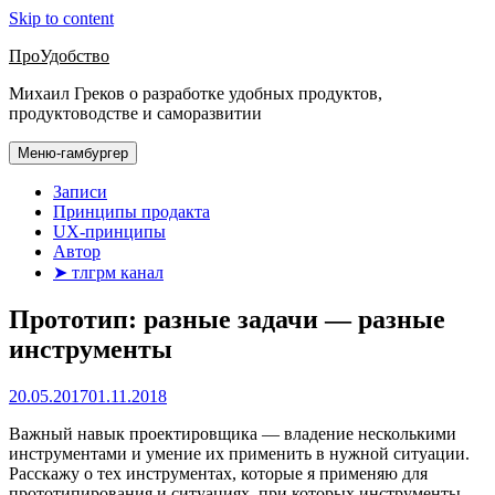
Skip to content
ПроУдобство
Михаил Греков о разработке удобных продуктов,
продуктоводстве и саморазвитии
Меню-гамбургер
Записи
Принципы продакта
UX-принципы
Автор
➤ тлгрм канал
Прототип: разные задачи — разные
инструменты
20.05.2017
01.11.2018
Важный навык проектировщика — владение несколькими
инструментами и умение их применить в нужной ситуации.
Расскажу о тех инструментах, которые я применяю для
прототипирования и ситуациях, при которых инструменты