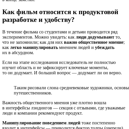
Как фильм относится к продуктовой
разработке и удобству?
В течение фильма со студентами и детьми проводится ряд
экспериментов. Можно увидеть: как
люди додумывают
то,
что не запомнили; как для них
важно общественное мнение
;
как
легко манипулировать
мнением людей и
убеждать
их в абсурдном.
Если на этапе исследования исследователь не полностью
изучит область и не зафиксирует ключевые моменты,
то он додумает. И большой вопрос — додумает ли он верно.
Таким рисовали слона средневековые художники, основыв
путешественников.
Важность общественного мнения уже плотно вошла
в интерфейсы лэндингов — секция с отзывами, где уважамые
люди и компании рекомендуют продукт.
Манипулирование поведением людей
тоже постепенно
входит в интерфейсы — приводится фактор толпы (очереди),