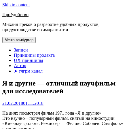
Skip to content
ПроУдобство
Михаил Греков о разработке удобных продуктов,
продуктоводстве и саморазвитии
Меню-гамбургер
Записи
Принципы продакта
UX-принципы
Автор
➤ тлгрм канал
Я и другие — отличный научфильм
для исследователей
21.02.2018
01.11.2018
На днях посмотрел фильм 1971 года «Я и другие».
Это научно—популярный фильм, снятый на киностудии
«Киевнаучфильм».
Режиссер — Феликс Соболев. Сам фильм
в конце заметки.