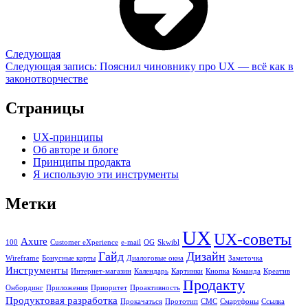
Следующая
Следующая запись:
Пояснил чиновнику про UX — всё как в
законотворчестве
Страницы
UX-принципы
Об авторе и блоге
Принципы продакта
Я использую эти инструменты
Метки
UX
UX-советы
Axure
100
Customer eXperience
e-mail
OG
Skwibl
Гайд
Дизайн
Wireframe
Бонусные карты
Диалоговые окна
Заметочка
Инструменты
Интернет-магазин
Календарь
Картинки
Кнопка
Команда
Креатив
Продакту
Онбординг
Приложения
Приоритет
Проактивность
Продуктовая разработка
Прокачаться
Прототип
СМС
Смартфоны
Ссылка