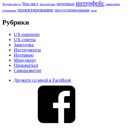
интерфейс
Чек-лист
интервью
Формы ввода
автописьма
навигация
проектирование
прототипирование
принципы
цель
Рубрики
UX-принцип
UX-советы
Заметочка
Инструменты
Интервью
Менеджеру
Прокачаться
Саморазвитие
Дружите со мной в FaceBook