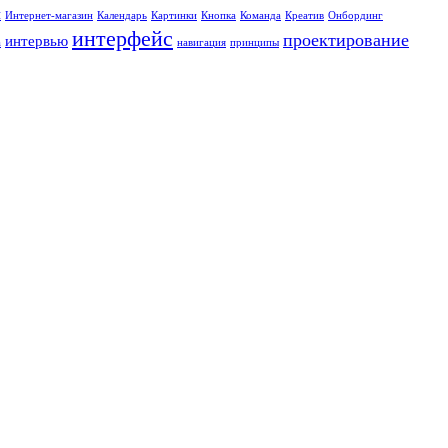
ы
Интернет-магазин
Календарь
Картинки
Кнопка
Команда
Креатив
Онбординг
интерфейс
проектирование
интервью
а
навигация
принципы