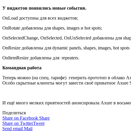
У виджетов появились новые события.
OnLoad доступны для всех виджетов;
OnRotate добавлены для shapes, images и hot spots;
OnSelectedChange, OnSelected, OnUnSelected добавлены для shapes, 
OnResize добавлены для dynamic panels, shapes, images, hot spots 
OnItemResize добавлены для repeaters.
Командная работа
Теперь можно (на спец. тарифе) генерить прототип в облако A
Особо скрытные клиенты могут завести своё приватное Axure S
И ещё много мелких приятностей анонсировала Axure в восьмой 
Поделиться
Share on Facebook
Share
Share on Twitter
Tweet
Send email
Mail