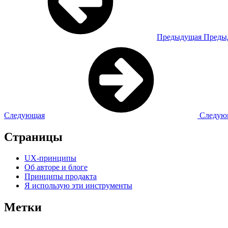
Предыдущая
Предыд
Следующая
Следующ
Страницы
UX-принципы
Об авторе и блоге
Принципы продакта
Я использую эти инструменты
Метки