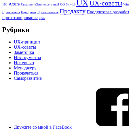
UX
UX-советы
Axure
100
Customer eXperience
e-mail
OG
Skwibl
Wir
Продакту
Продуктовая разрабо
Приложения
Приоритет
Проактивность
прототипирование
цель
Рубрики
UX-принцип
UX-советы
Заметочка
Инструменты
Интервью
Менеджеру
Прокачаться
Саморазвитие
Дружите со мной в FaceBook