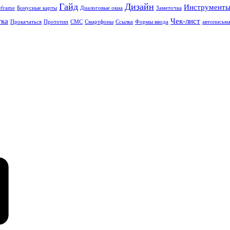
Гайд
Дизайн
Инструмент
eframe
Бонусные карты
Диалоговые окна
Заметочка
тка
Чек-лист
Прокачаться
Прототип
СМС
Смартфоны
Ссылка
Формы ввода
автописьм